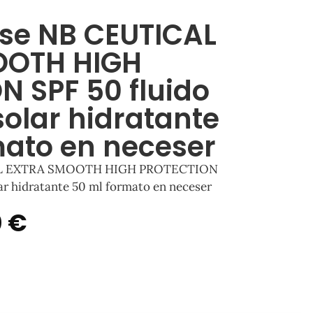
sse NB CEUTICAL
OOTH HIGH
N SPF 50 fluido
solar hidratante
mato en neceser
CAL EXTRA SMOOTH HIGH PROTECTION
lar hidratante 50 ml formato en neceser
0
€