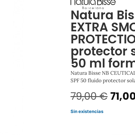
Natura Bi
EXTRA SM
PROTECTIO
protector 
50 ml for
Natura Bisse NB CEUTI
SPF 50 fluido protector so
79,00
€
71,0
Sin existencias