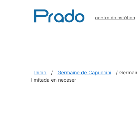
centro de estética
Inicio
/
Germaine de Capuccini
/ Germain
limitada en neceser