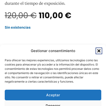
durante el tiempo de exposición.
120,00
€
110,00
€
Sin existencias
Gestionar consentimiento
Para ofrecer las mejores experiencias, utilizamos tecnologías como las
© 2026 - Todos los derechos reservados
cookies para almacenar y/o acceder a la información del dispositivo. El
consentimiento de estas tecnologías nos permitirá procesar datos como
el comportamiento de navegación o las identificaciones únicas en este
Aviso Legal
sitio. No consentir o retirar el consentimiento, puede afectar
negativamente a ciertas características y funciones.
Política De Privacidad
Aceptar
Política De Devoluciones Y Reembolsos
Denegar