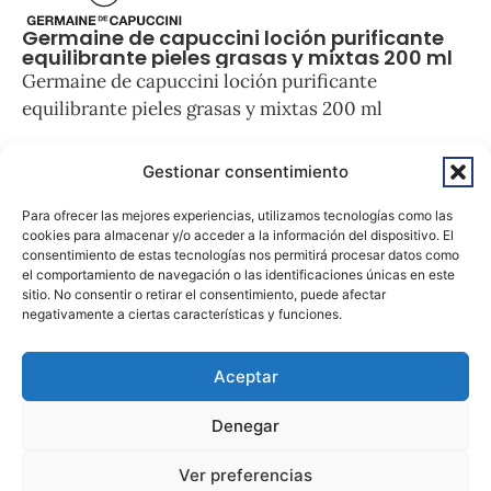
Germaine de capuccini loción purificante
equilibrante pieles grasas y mixtas 200 ml
Germaine de capuccini loción purificante
equilibrante pieles grasas y mixtas 200 ml
33,00
€
25,00
€
Gestionar consentimiento
Para ofrecer las mejores experiencias, utilizamos tecnologías como las
Sin existencias
cookies para almacenar y/o acceder a la información del dispositivo. El
consentimiento de estas tecnologías nos permitirá procesar datos como
el comportamiento de navegación o las identificaciones únicas en este
sitio. No consentir o retirar el consentimiento, puede afectar
negativamente a ciertas características y funciones.
Aceptar
Denegar
© 2026 - Todos los derechos reservados
Ver preferencias