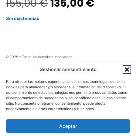
155,00
€
135,00
€
Sin existencias
© 2026 - Todos los derechos reservados
Gestionar consentimiento
Aviso Legal
Para ofrecer las mejores experiencias, utilizamos tecnologías como las
Política De Privacidad
cookies para almacenar y/o acceder a la información del dispositivo. El
consentimiento de estas tecnologías nos permitirá procesar datos como
el comportamiento de navegación o las identificaciones únicas en este
Política De Devoluciones Y Reembolsos
sitio. No consentir o retirar el consentimiento, puede afectar
negativamente a ciertas características y funciones.
Accesibilidad
Aceptar
Política De Cookies