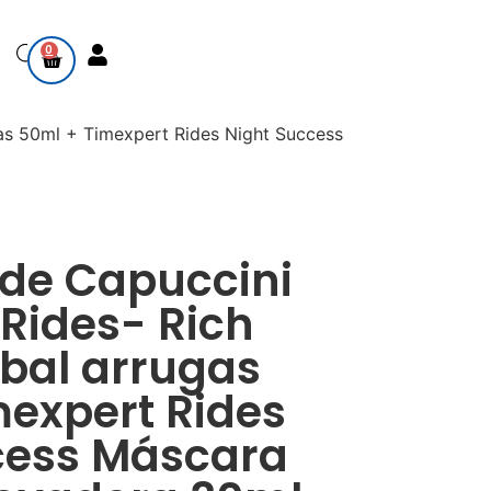
0
as 50ml + Timexpert Rides Night Success
de Capuccini
Rides- Rich
bal arrugas
mexpert Rides
cess Máscara