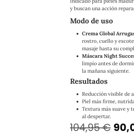
Indicado para pieles madur
y buscan una acción repara
Modo de uso
Crema Global Arruga
rostro, cuello y escot
masaje hasta su compl
Máscara Night Succe
limpio antes de dormir
la mañana siguiente.
Resultados
Reducción visible de a
Piel más firme, nutrid
Textura más suave y 
al despertar.
104,95
€
90,