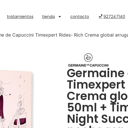
tratamientos
tienda
contacto
927247140
e de Capuccini Timexpert Rides- Rich Crema global arrug
Germaine 
Timexpert 
Crema glo
50ml + Ti
Night Suc