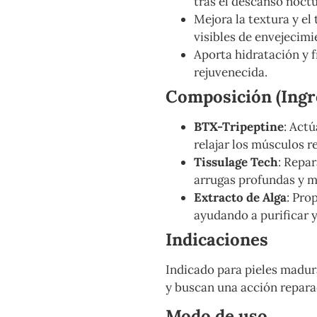
tras el descanso noct
Mejora la textura y el 
visibles de envejecimi
Aporta hidratación y f
rejuvenecida.
Composición (Ingre
BTX-Tripeptine
: Act
relajar los músculos r
Tissulage Tech
: Repar
arrugas profundas y me
Extracto de Alga
: Pro
ayudando a purificar y 
Indicaciones
Indicado para pieles madur
y buscan una acción repara
Modo de uso